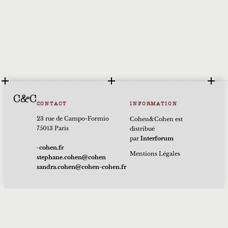
C&C
CONTACT
INFORMATION
23 rue de Campo-Formio
Cohen&Cohen est
75013 Paris
distribué
par
Interforum
rf.nehoc-
Mentions Légales
nehoc@nehoc.enahpets
rf.nehoc-nehoc@nehoc.ardnas