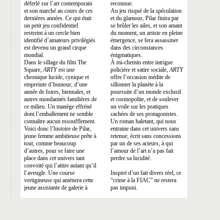
déferlé sur l’art contemporain
reconnue.
et son marché au cours de ces
Au jeu risqué de la spéculation
dernières années. Ce qui était
et du glamour, Pilar finira par
un petit jeu confidentiel
se brûler les ailes, et son amant
restreint à un cercle bien
du moment, un artiste en pleine
identifié d’amateurs privilégiés
émergence, se fera assassiner
est devenu un grand cirque
dans des circonstances
mondial.
énigmatiques.
Dans le sillage du film The
À mi-chemin entre intrigue
Square,
ARTY
est une
policière et satire sociale,
ARTY
chronique lucide, cynique et
offre l’occasion inédite de
empreinte d’humour, d’une
sillonner la planète à la
année de foires, biennales, et
poursuite d’un monde exclusif
autres mondanités familières de
et cosmopolite, et de soulever
ce milieu. Un manège effréné
un voile sur les pratiques
dont l’emballement ne semble
cachées de ses protagonistes.
connaître aucun essoufflement.
Un roman haletant, qui nous
Voici donc l’histoire de Pilar,
entraine dans cet univers sans
jeune femme ambitieuse prête à
retenue, écrit sans concessions
tout, comme beaucoup
par un de ses acteurs, à qui
d’autres, pour se faire une
l’amour de l’art n’a pas fait
place dans cet univers tant
perdre sa lucidité.
convoité qui l’attire autant qu’il
l’aveugle. Une course
Inspiré d’un fait divers réel, ce
vertigineuse qui amènera cette
“crime à la FIAC” ne restera
jeune assistante de galerie à
pas impuni.