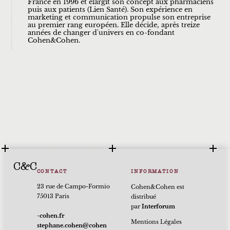
France en 1996 et élargit son concept aux pharmaciens
puis aux patients (Lien Santé). Son expérience en
marketing et communication propulse son entreprise
au premier rang européen. Elle décide, après treize
années de changer d'univers en co-fondant
Cohen&Cohen.
C&C
CONTACT
INFORMATION
23 rue de Campo-Formio
Cohen&Cohen est
75013 Paris
distribué
par
Interforum
rf.nehoc-
Mentions Légales
nehoc@nehoc.enahpets