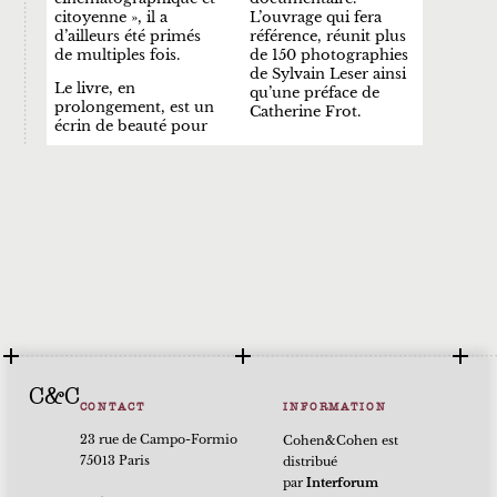
citoyenne », il a
L’ouvrage qui fera
d’ailleurs été primés
référence, réunit plus
de multiples fois.
de 150 photographies
de Sylvain Leser ainsi
Le livre, en
qu’une préface de
prolongement, est un
Catherine Frot.
écrin de beauté pour
C&C
CONTACT
INFORMATION
23 rue de Campo-Formio
Cohen&Cohen est
75013 Paris
distribué
par
Interforum