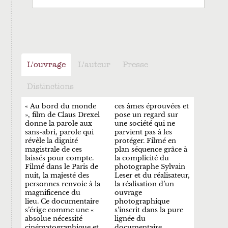
L'ouvrage
L'auteur
Presse
Distinctions
« Au bord du monde
ces âmes éprouvées et
», film de Claus Drexel
pose un regard sur
donne la parole aux
une société qui ne
sans-abri, parole qui
parvient pas à les
révèle la dignité
protéger. Filmé en
magistrale de ces
plan séquence grâce à
laissés pour compte.
la complicité du
Filmé dans le Paris de
photographe Sylvain
nuit, la majesté des
Leser et du réalisateur,
personnes renvoie à la
la réalisation d’un
magnificence du
ouvrage
lieu. Ce documentaire
photographique
s’érige comme une «
s’inscrit dans la pure
absolue nécessité
lignée du
cinématographique et
documentaire.