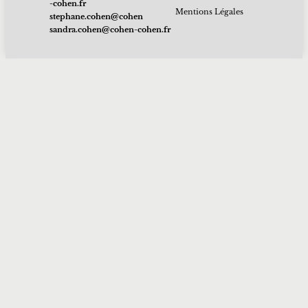
rf.nehoc-
Mentions Légales
nehoc@nehoc.enahpets
rf.nehoc-nehoc@nehoc.ardnas