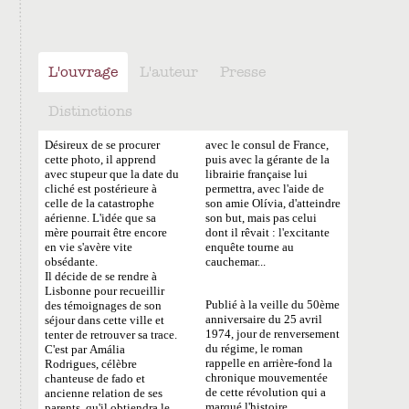
L'ouvrage
L'auteur
Presse
Distinctions
Désireux de se procurer
avec le consul de France,
cette photo, il apprend
puis avec la gérante de la
avec stupeur que la date du
librairie française lui
cliché est postérieure à
permettra, avec l'aide de
celle de la catastrophe
son amie Olívia, d'atteindre
aérienne. L'idée que sa
son but, mais pas celui
mère pourrait être encore
dont il rêvait : l'excitante
en vie s'avère vite
enquête tourne au
obsédante.
cauchemar...
Il décide de se rendre à
Lisbonne pour recueillir
Publié à la veille du 50ème
des témoignages de son
anniversaire du 25 avril
séjour dans cette ville et
1974, jour de renversement
tenter de retrouver sa trace.
du régime, le roman
C'est par Amália
rappelle en arrière-fond la
Rodrigues, célèbre
chronique mouvementée
chanteuse de fado et
de cette révolution qui a
ancienne relation de ses
marqué l'histoire
parents, qu'il obtiendra le