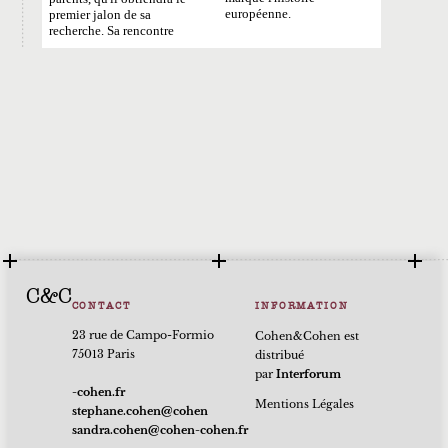
européenne.
premier jalon de sa
recherche. Sa rencontre
C&C
CONTACT
INFORMATION
23 rue de Campo-Formio
Cohen&Cohen est
75013 Paris
distribué
par
Interforum
rf.nehoc-
Mentions Légales
nehoc@nehoc.enahpets
rf.nehoc-nehoc@nehoc.ardnas