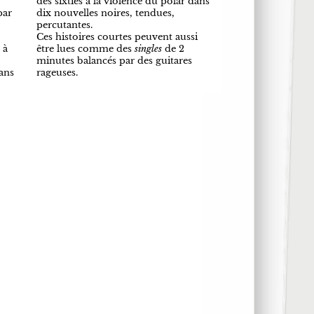
des sixties à la violence du polar dans
par
dix nouvelles noires, tendues,
percutantes.
Ces histoires courtes peuvent aussi
 à
être lues comme des
singles
de 2
minutes balancés par des guitares
fans
rageuses.