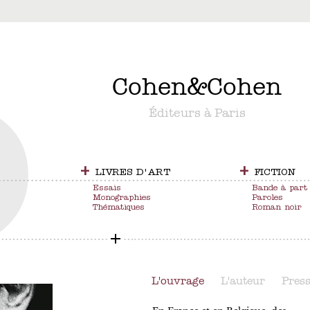
&
Cohen
&
Cohen
Éditeurs à Paris
+
+
LIVRES D'ART
FICTION
Essais
Bande à part
Monographies
Paroles
Thématiques
Roman noir
L'ouvrage
L'auteur
Pres