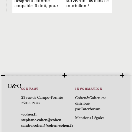
désignent comme
survivront-ils dans ce
coupable. Il doit, pour
tourbillon ?
C&C
CONTACT
INFORMATION
23 rue de Campo-Formio
Cohen&Cohen est
75013 Paris
distribué
par
Interforum
rf.nehoc-
Mentions Légales
nehoc@nehoc.enahpets
rf.nehoc-nehoc@nehoc.ardnas