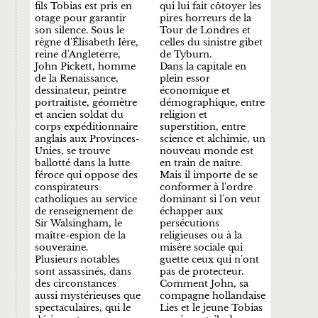
fils Tobias est pris en
qui lui fait côtoyer les
otage pour garantir
pires horreurs de la
son silence. Sous le
Tour de Londres et
règne d'Élisabeth Ière,
celles du sinistre gibet
reine d'Angleterre,
de Tyburn.
John Pickett, homme
Dans la capitale en
de la Renaissance,
plein essor
dessinateur, peintre
économique et
portraitiste, géomètre
démographique, entre
et ancien soldat du
religion et
corps expéditionnaire
superstition, entre
anglais aux Provinces-
science et alchimie, un
Unies, se trouve
nouveau monde est
ballotté dans la lutte
en train de naître.
féroce qui oppose des
Mais il importe de se
conspirateurs
conformer à l'ordre
catholiques au service
dominant si l'on veut
de renseignement de
échapper aux
Sir Walsingham, le
persécutions
maître-espion de la
religieuses ou à la
souveraine.
misère sociale qui
Plusieurs notables
guette ceux qui n'ont
sont assassinés, dans
pas de protecteur.
des circonstances
Comment John, sa
aussi mystérieuses que
compagne hollandaise
spectaculaires, qui le
Lies et le jeune Tobias