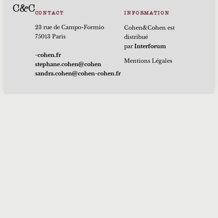
C&C
CONTACT
INFORMATION
23 rue de Campo-Formio
Cohen&Cohen est
75013 Paris
distribué
par
Interforum
rf.nehoc-
Mentions Légales
nehoc@nehoc.enahpets
rf.nehoc-nehoc@nehoc.ardnas