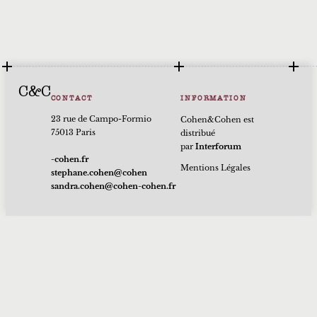
C&C
CONTACT
INFORMATION
23 rue de Campo-Formio
Cohen&Cohen est
75013 Paris
distribué
par
Interforum
rf.nehoc-
Mentions Légales
nehoc@nehoc.enahpets
rf.nehoc-nehoc@nehoc.ardnas