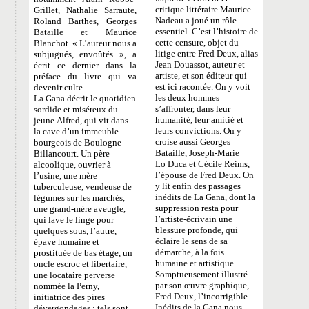
critique littéraire Maurice
Grillet, Nathalie Sarraute,
Nadeau a joué un rôle
Roland Barthes, Georges
essentiel. C’est l’histoire de
Bataille et Maurice
cette censure, objet du
Blanchot. « L’auteur nous a
litige entre Fred Deux, alias
subjugués, envoûtés », a
Jean Douassot, auteur et
écrit ce dernier dans la
artiste, et son éditeur qui
préface du livre qui va
est ici racontée. On y voit
devenir culte.
les deux hommes
La Gana décrit le quotidien
s’affronter, dans leur
sordide et miséreux du
humanité, leur amitié et
jeune Alfred, qui vit dans
leurs convictions. On y
la cave d’un immeuble
croise aussi Georges
bourgeois de Boulogne-
Bataille, Joseph-Marie
Billancourt. Un père
Lo Duca et Cécile Reims,
alcoolique, ouvrier à
l’épouse de Fred Deux. On
l’usine, une mère
y lit enfin des passages
tuberculeuse, vendeuse de
inédits de La Gana, dont la
légumes sur les marchés,
suppression resta pour
une grand-mère aveugle,
l’artiste-écrivain une
qui lave le linge pour
blessure profonde, qui
quelques sous, l’autre,
éclaire le sens de sa
épave humaine et
démarche, à la fois
prostituée de bas étage, un
humaine et artistique.
oncle escroc et libertaire,
Somptueusement illustré
une locataire perverse
par son œuvre graphique,
nommée la Perny,
Fred Deux, l’incorrigible.
initiatrice des pires
Inédits de la Gana nous
dévergondages : tels sont