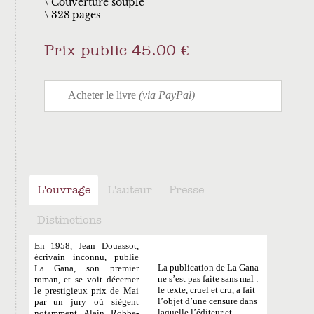
Couverture souple
328 pages
Prix public 45.00 €
L'ouvrage
L'auteur
Presse
Distinctions
En 1958, Jean Douassot,
écrivain inconnu, publie
La publication de La Gana
La Gana, son premier
ne s’est pas faite sans mal :
roman, et se voit décerner
le texte, cruel et cru, a fait
le prestigieux prix de Mai
l’objet d’une censure dans
par un jury où siègent
laquelle l’éditeur et
notamment Alain Robbe-