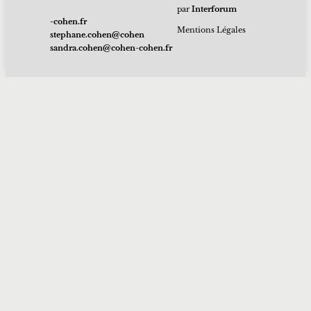
par
Interforum
rf.nehoc-
Mentions Légales
nehoc@nehoc.enahpets
rf.nehoc-nehoc@nehoc.ardnas