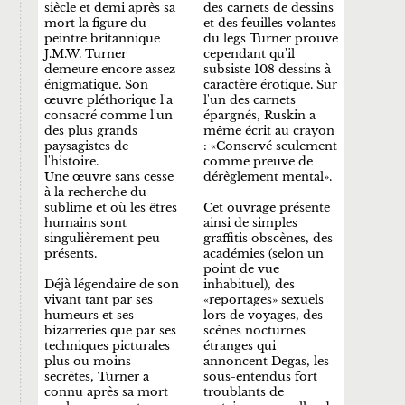
siècle et demi après sa
des carnets de dessins
mort la figure du
et des feuilles volantes
peintre britannique
du legs Turner prouve
J.M.W. Turner
cependant qu'il
demeure encore assez
subsiste 108 dessins à
énigmatique. Son
caractère érotique. Sur
œuvre pléthorique l'a
l'un des carnets
consacré comme l'un
épargnés, Ruskin a
des plus grands
même écrit au crayon
paysagistes de
: «Conservé seulement
l'histoire.
comme preuve de
Une œuvre sans cesse
dérèglement mental».
à la recherche du
sublime et où les êtres
Cet ouvrage présente
humains sont
ainsi de simples
singulièrement peu
graffitis obscènes, des
présents.
académies (selon un
point de vue
Déjà légendaire de son
inhabituel), des
vivant tant par ses
«reportages» sexuels
humeurs et ses
lors de voyages, des
bizarreries que par ses
scènes nocturnes
techniques picturales
étranges qui
plus ou moins
annoncent Degas, les
secrètes, Turner a
sous-entendus fort
connu après sa mort
troublants de