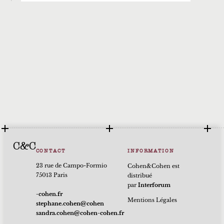
C&C
CONTACT
INFORMATION
23 rue de Campo-Formio
Cohen&Cohen est
75013 Paris
distribué
par
Interforum
rf.nehoc-
Mentions Légales
nehoc@nehoc.enahpets
rf.nehoc-nehoc@nehoc.ardnas