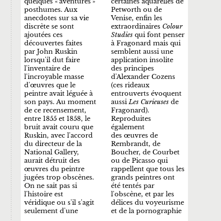
quelques « aventures »
certaines aquarelles de
posthumes. Aux
Petworth ou de
anecdotes sur sa vie
Venise, enfin les
discrète se sont
extraordinaires
Colour
ajoutées ces
Studies
qui font penser
découvertes faites
à Fragonard mais qui
par John Ruskin
semblent aussi une
lorsqu'il dut faire
application insolite
l'inventaire de
des principes
l'incroyable masse
d'Alexander Cozens
d'œuvres que le
(ces rideaux
peintre avait léguée à
entrouverts évoquent
son pays. Au moment
aussi
Les Curieuses
de
de ce recensement,
Fragonard).
entre 1855 et 1858, le
Reproduites
bruit avait couru que
également
Ruskin, avec l'accord
des œuvres de
du directeur de la
Rembrandt, de
National Gallery,
Boucher, de Courbet
aurait détruit des
ou de Picasso qui
œuvres du peintre
rappellent que tous les
jugées trop obscènes.
grands peintres ont
On ne sait pas si
été tentés par
l'histoire est
l'obscène, et par les
véridique ou s'il s'agit
délices du voyeurisme
seulement d'une
et de la pornographie