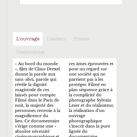
L'ouvrage
L'auteur
Presse
Distinctions
« Au bord du monde
ces âmes éprouvées et
», film de Claus Drexel
pose un regard sur
donne la parole aux
une société qui ne
sans-abri, parole qui
parvient pas à les
révèle la dignité
protéger. Filmé en
magistrale de ces
plan séquence grâce à
laissés pour compte.
la complicité du
Filmé dans le Paris de
photographe Sylvain
nuit, la majesté des
Leser et du réalisateur,
personnes renvoie à la
la réalisation d’un
magnificence du
ouvrage
lieu. Ce documentaire
photographique
s’érige comme une «
s’inscrit dans la pure
absolue nécessité
lignée du
cinématographique et
documentaire.