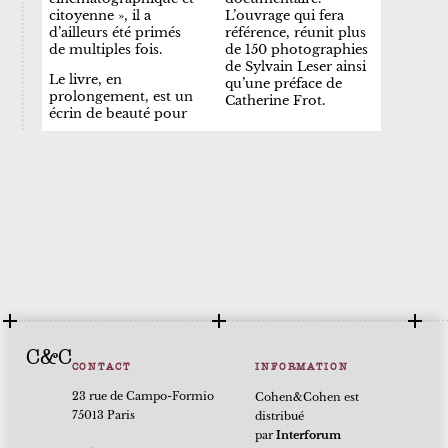
citoyenne », il a
L’ouvrage qui fera
d’ailleurs été primés
référence, réunit plus
de multiples fois.
de 150 photographies
de Sylvain Leser ainsi
Le livre, en
qu’une préface de
prolongement, est un
Catherine Frot.
écrin de beauté pour
C&C
CONTACT
INFORMATION
23 rue de Campo-Formio
Cohen&Cohen est
75013 Paris
distribué
par
Interforum