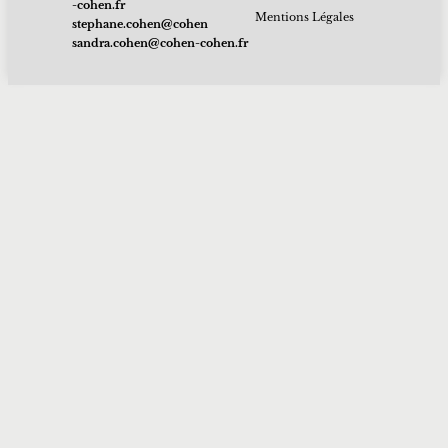
rf.nehoc-
Mentions Légales
nehoc@nehoc.enahpets
rf.nehoc-nehoc@nehoc.ardnas