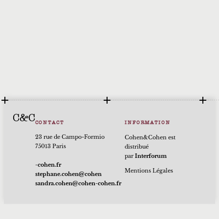
C&C
CONTACT
INFORMATION
23 rue de Campo-Formio
Cohen&Cohen est
75013 Paris
distribué
par
Interforum
rf.nehoc-
Mentions Légales
nehoc@nehoc.enahpets
rf.nehoc-nehoc@nehoc.ardnas