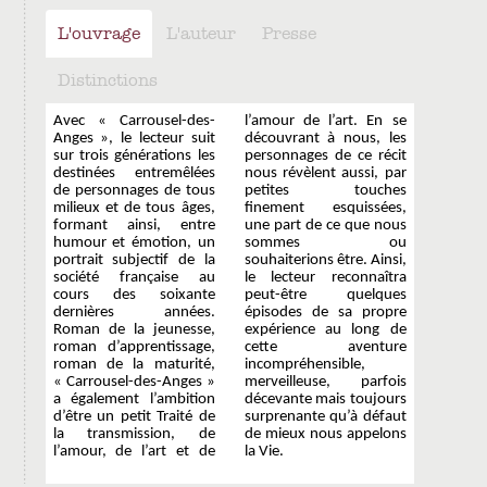
L'ouvrage
L'auteur
Presse
Distinctions
Avec « Carrousel-des-
l’amour de l’art. En se
Anges », le lecteur suit
découvrant à nous, les
sur trois générations les
personnages de ce récit
destinées entremêlées
nous révèlent aussi, par
de personnages de tous
petites touches
milieux et de tous âges,
finement esquissées,
formant ainsi, entre
une part de ce que nous
humour et émotion, un
sommes ou
portrait subjectif de la
souhaiterions être. Ainsi,
société française au
le lecteur reconnaîtra
cours des soixante
peut-être quelques
dernières années.
épisodes de sa propre
Roman de la jeunesse,
expérience au long de
roman d’apprentissage,
cette aventure
roman de la maturité,
incompréhensible,
« Carrousel-des-Anges »
merveilleuse, parfois
a également l’ambition
décevante mais toujours
d’être un petit Traité de
surprenante qu’à défaut
la transmission, de
de mieux nous appelons
l’amour, de l’art et de
la Vie.