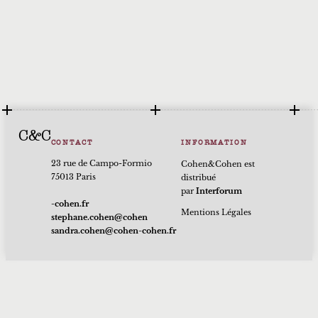
C&C
CONTACT
INFORMATION
23 rue de Campo-Formio
Cohen&Cohen est
75013 Paris
distribué
par
Interforum
rf.nehoc-
Mentions Légales
nehoc@nehoc.enahpets
rf.nehoc-nehoc@nehoc.ardnas