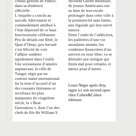
consul général de France,
Seconde Guerre mondiale,
dans sa résidence
de jeunes Américains ont
officielle.
su faire de leur escale
L’enquête a conclu au
prolongée dans cette ville à
suicide, hâtivement et
la permissivité sans limite,
commodément attribué à
une légende qui leur survit
l’état dépressif de ce haut
intacte.
fonctionnaire célibataire.
Entre l’enfer de l’addiction,
Peu de détails ont filtré, le
les paillettes d’une vie
Quai d’Orsay, peu bavard
mondaine animée, les
s’est félicité de voir
combines financières d’un
l’affaire sombrer
univers en roue libre, va se
rapidement dans l’oubli.
dérouler une intrigue qui
Une soixantaine d’années
finira mal pour certains, et
auparavant, la ville de
mieux pour d’autres…
Tanger, régie par un
curieux statut international
fut la terre d’accueil d’un
Louis Nègre après
Arty,
des courants littéraires et
signe ici son second
opus
sociétaux les plus
chez Cohen&Cohen
marquants du vingtième
éditeurs.
siècle, la «
Beat
Generation
», dont l’un des
chefs de file fût William S.