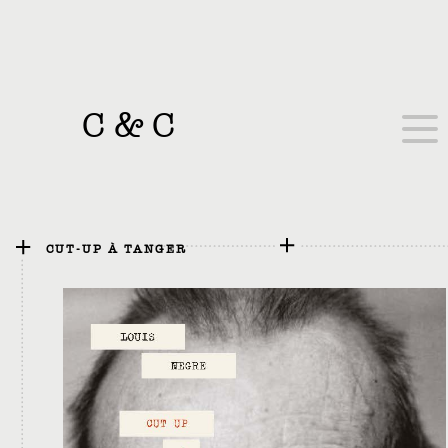
C
&
C
CUT-UP À TANGER