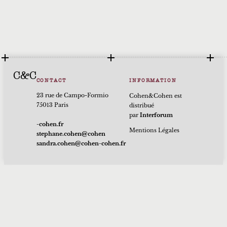
C&C
CONTACT
INFORMATION
23 rue de Campo-Formio
Cohen&Cohen est
75013 Paris
distribué
par
Interforum
rf.nehoc-
Mentions Légales
nehoc@nehoc.enahpets
rf.nehoc-nehoc@nehoc.ardnas