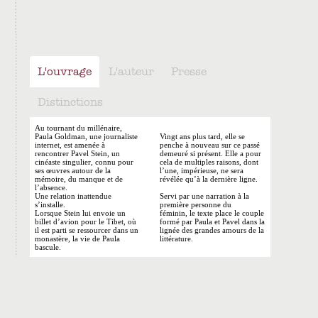
L'ouvrage
L'auteur
Presse
Distinctions
Au tournant du millénaire,
Paula Goldman, une journaliste
Vingt ans plus tard, elle se
internet, est amenée à
penche à nouveau sur ce passé
rencontrer Pavel Stein, un
demeuré si présent. Elle a pour
cinéaste singulier, connu pour
cela de multiples raisons, dont
ses œuvres autour de la
l’une, impérieuse, ne sera
mémoire, du manque et de
révélée qu’à la dernière ligne.
l’absence.
Une relation inattendue
Servi par une narration à la
s’installe.
première personne du
Lorsque Stein lui envoie un
féminin, le texte place le couple
billet d’avion pour le Tibet, où
formé par Paula et Pavel dans la
il est parti se ressourcer dans un
lignée des grandes amours de la
monastère, la vie de Paula
littérature.
bascule.