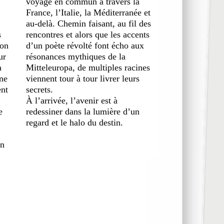
voyage en commun à travers la
France, l’Italie, la Méditerranée et
au-delà. Chemin faisant, au fil des
s
rencontres et alors que les accents
son
d’un poète révolté font écho aux
ur
résonances mythiques de la
à
Mitteleuropa, de multiples racines
ne
viennent tour à tour livrer leurs
ent
secrets.
À l’arrivée, l’avenir est à
e
redessiner dans la lumière d’un
regard et le halo du destin.
un