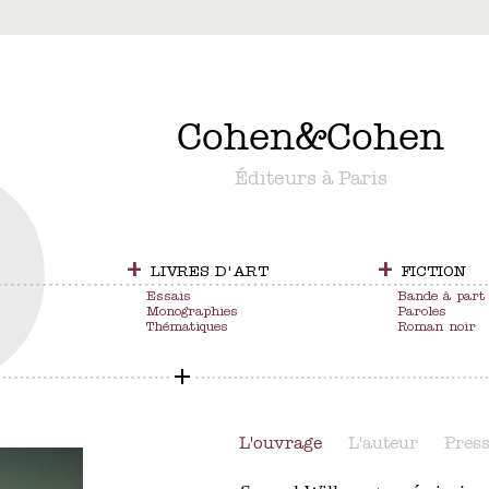
&
Cohen
&
Cohen
Éditeurs à Paris
+
+
LIVRES D'ART
FICTION
Essais
Bande à part
Monographies
Paroles
Thématiques
Roman noir
L'ouvrage
L'auteur
Pres