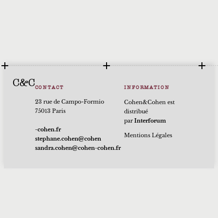
C&C
CONTACT
INFORMATION
23 rue de Campo-Formio
Cohen&Cohen est
75013 Paris
distribué
par
Interforum
rf.nehoc-
Mentions Légales
nehoc@nehoc.enahpets
rf.nehoc-nehoc@nehoc.ardnas