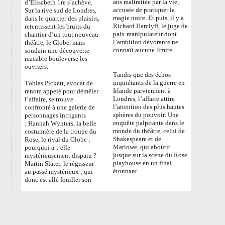
ans maltraitée par la vie,
d’Élisabeth 1re s’achève.
accusée de pratiquer la
Sur la rive sud de Londres,
magie noire. Et puis, il y a
dans le quartier des plaisirs,
Richard Harclyff, le juge de
retentissent les bruits du
paix manipulateur dont
chantier d’un tout nouveau
l’ambition dévorante ne
théâtre, le Globe, mais
connaît aucune limite.
soudain une découverte
macabre bouleverse les
ouvriers.
Tandis que des échos
inquiétants de la guerre en
Tobias Pickett, avocat de
Irlande parviennent à
renom appelé pour démêler
Londres, l’affaire attire
l’affaire, se trouve
l’attention des plus hautes
confronté à une galerie de
sphères du pouvoir. Une
personnages intrigants
enquête palpitante dans le
:
Hannah Wynters, la belle
monde du théâtre, celui de
costumière de la troupe du
Shakespeare et de
Rose, le rival du Globe
;
Marlowe, qui aboutit
pourquoi a-t-elle
jusque sur la scène du Rose
mystérieusement disparu
?
playhouse en un final
Martin Slater, le régisseur
étonnant.
au passé mystérieux
; qui
donc est allé fouiller son