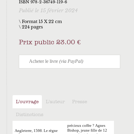
ISBN 978-2-36749-119-6
Publié le 15 février 2024
\ Format 15 X 22 cm
224 pages
Prix public 23.00 €
L'ouvrage
L'auteur
Presse
Distinctions
précieux coffre
? Agnes
Bishop, jeune fille de 12
Angleterre, 1598. Le règne