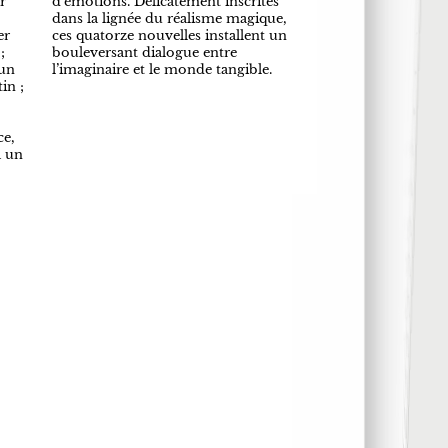
r
d’émotions. Délicatement inscrites
dans la lignée du réalisme magique,
er
ces quatorze nouvelles installent un
;
bouleversant dialogue entre
un
l’imaginaire et le monde tangible.
in ;
ce,
à un