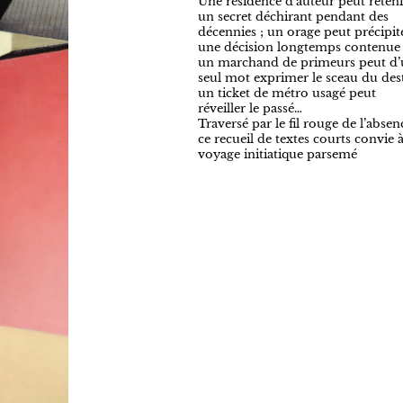
Une résidence d’auteur peut reteni
un secret déchirant pendant des
décennies ; un orage peut précipit
une décision longtemps contenue 
un marchand de primeurs peut d’
seul mot exprimer le sceau du dest
un ticket de métro usagé peut
réveiller le passé…
Traversé par le fil rouge de l’absen
ce recueil de textes courts convie 
voyage initiatique parsemé