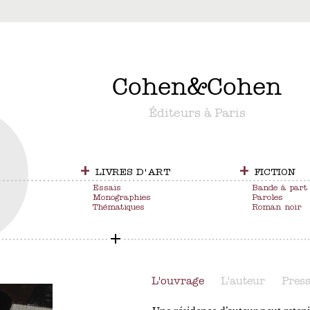
&
Cohen
&
Cohen
Éditeurs à Paris
+
+
LIVRES D'ART
FICTION
Essais
Bande à part
Monographies
Paroles
Thématiques
Roman noir
L'ouvrage
L'auteur
Pres