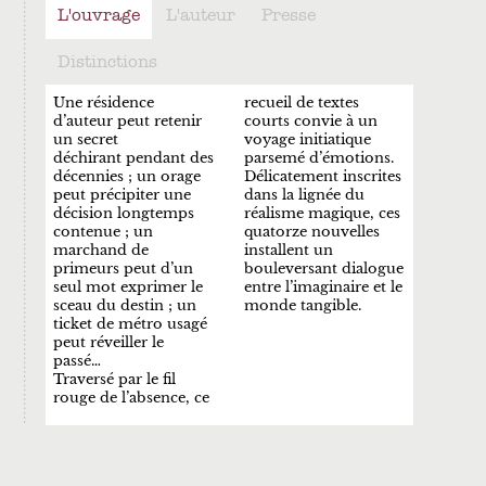
L'ouvrage
L'auteur
Presse
Distinctions
Une résidence
recueil de textes
d’auteur peut retenir
courts convie à un
un secret
voyage initiatique
déchirant pendant des
parsemé d’émotions.
décennies ; un orage
Délicatement inscrites
peut précipiter une
dans la lignée du
décision longtemps
réalisme magique, ces
contenue ; un
quatorze nouvelles
marchand de
installent un
primeurs peut d’un
bouleversant dialogue
seul mot exprimer le
entre l’imaginaire et le
sceau du destin ; un
monde tangible.
ticket de métro usagé
peut réveiller le
passé…
Traversé par le fil
rouge de l’absence, ce