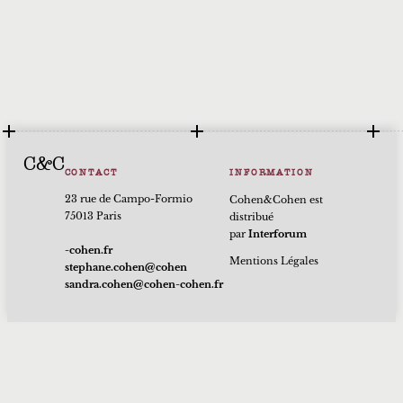
C&C
CONTACT
INFORMATION
23 rue de Campo-Formio
Cohen&Cohen est
75013 Paris
distribué
par
Interforum
rf.nehoc-
Mentions Légales
nehoc@nehoc.enahpets
rf.nehoc-nehoc@nehoc.ardnas